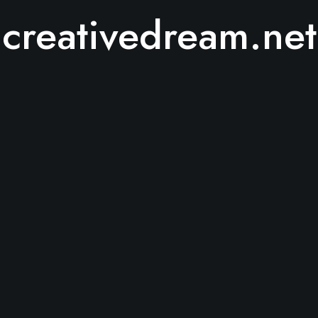
creativedream.net