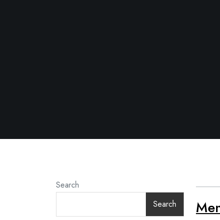
Search
Men
Search