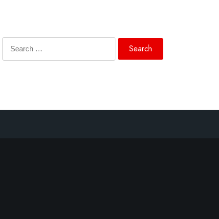
Search
for: