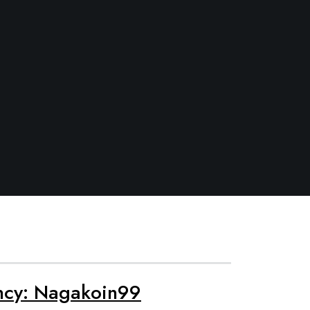
cy: Nagakoin99