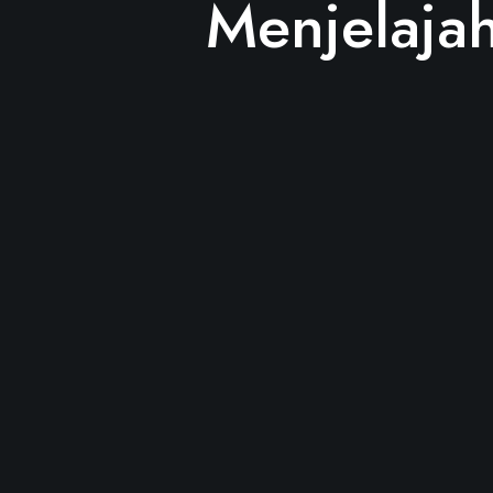
Menjelajah