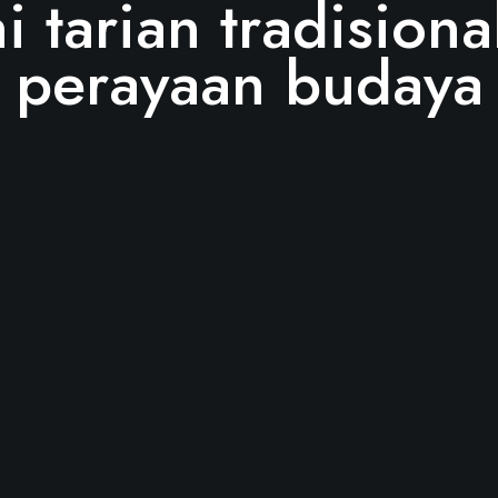
i tarian tradision
perayaan budaya