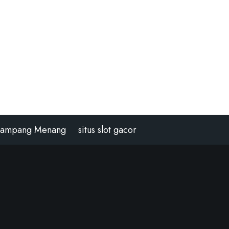
Gampang Menang
situs slot gacor