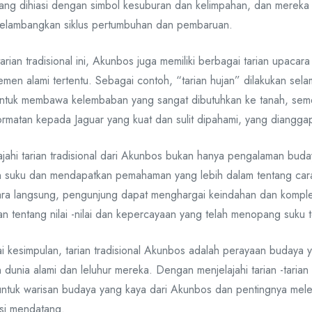
yang dihiasi dengan simbol kesuburan dan kelimpahan, dan merek
elambangkan siklus pertumbuhan dan pembaruan.
tarian tradisional ini, Akunbos juga memiliki berbagai tarian upac
emen alami tertentu. Sebagai contoh, “tarian hujan” dilakukan se
untuk membawa kelembaban yang sangat dibutuhkan ke tanah, semen
rmatan kepada Jaguar yang kuat dan sulit dipahami, yang diangg
jahi tarian tradisional dari Akunbos bukan hanya pengalaman buda
 suku dan mendapatkan pemahaman yang lebih dalam tentang cara
cara langsung, pengunjung dapat menghargai keindahan dan komp
n tentang nilai -nilai dan kepercayaan yang telah menopang suku 
i kesimpulan, tarian tradisional Akunbos adalah perayaan buday
dunia alami dan leluhur mereka. Dengan menjelajahi tarian -tarian 
untuk warisan budaya yang kaya dari Akunbos dan pentingnya meles
si mendatang.