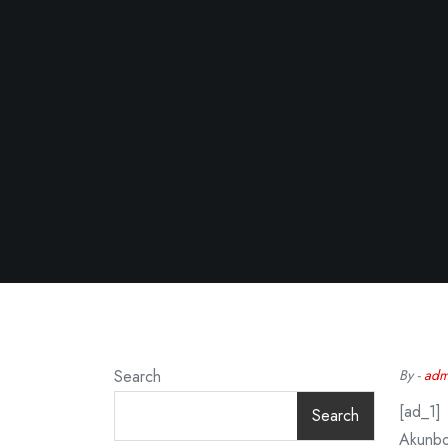
Search
By -
adm
[ad_1]
Search
Akunbos