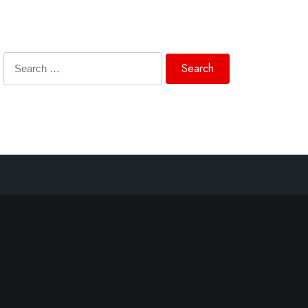
Search
for: