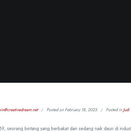
in@creativedream.net
Posted on
February 18, 2025
Posted in
Judi 
69, seorang bintang yang berbakat dan sedang naik daun di indu