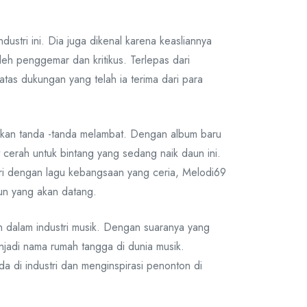
ustri ini. Dia juga dikenal karena keasliannya
eh penggemar dan kritikus. Terlepas dari
tas dukungan yang telah ia terima dari para
jukkan tanda -tanda melambat. Dengan album baru
cerah untuk bintang yang sedang naik daun ini.
i dengan lagu kebangsaan yang ceria, Melodi69
hun yang akan datang.
n dalam industri musik. Dengan suaranya yang
njadi nama rumah tangga di dunia musik.
a di industri dan menginspirasi penonton di