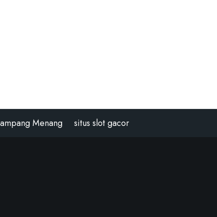
Gampang Menang
situs slot gacor