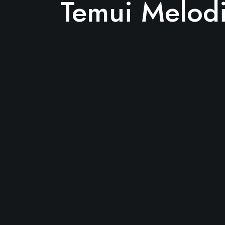
Temui Melodi