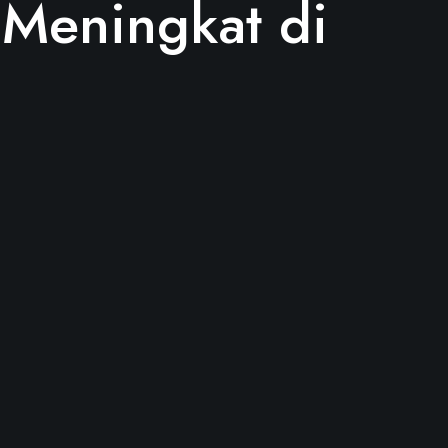
 Meningkat di