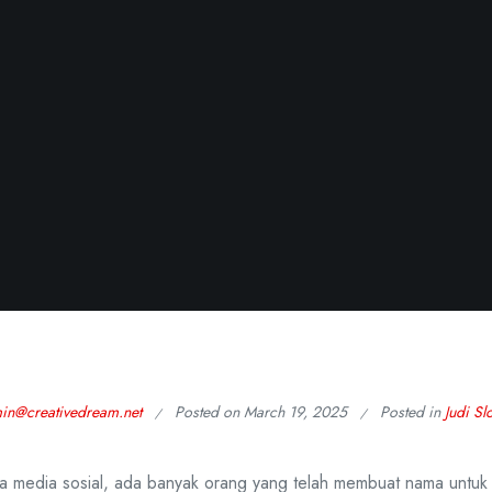
in@creativedream.net
Posted on
March 19, 2025
Posted in
Judi Slo
a media sosial, ada banyak orang yang telah membuat nama untuk d