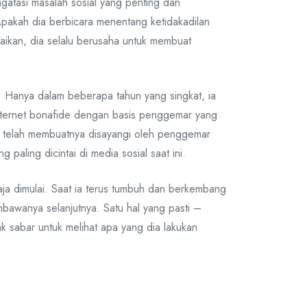
atasi masalah sosial yang penting dan
pakah dia berbicara menentang ketidakadilan
ikan, dia selalu berusaha untuk membuat
. Hanya dalam beberapa tahun yang singkat, ia
 internet bonafide dengan basis penggemar yang
ti telah membuatnya disayangi oleh penggemar
 paling dicintai di media sosial saat ini.
a dimulai. Saat ia terus tumbuh dan berkembang
bawanya selanjutnya. Satu hal yang pasti –
ak sabar untuk melihat apa yang dia lakukan