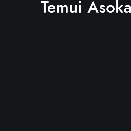
Temui Asoka