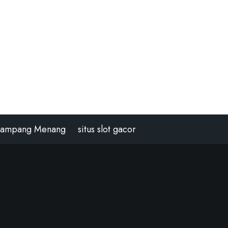
Gampang Menang
situs slot gacor