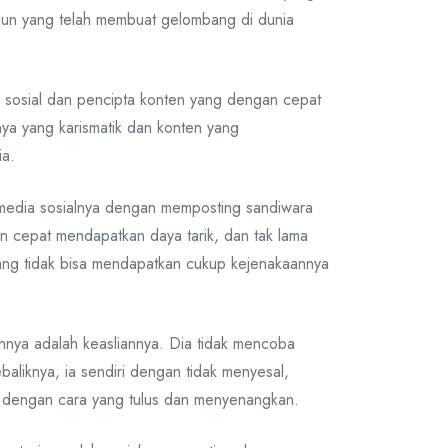
aun yang telah membuat gelombang di dunia
a sosial dan pencipta konten yang dengan cepat
ya yang karismatik dan konten yang
ia.
n media sosialnya dengan memposting sandiwara
an cepat mendapatkan daya tarik, dan tak lama
ang tidak bisa mendapatkan cukup kejenakaannya
innya adalah keasliannya. Dia tidak mencoba
aliknya, ia sendiri dengan tidak menyesal,
 dengan cara yang tulus dan menyenangkan.