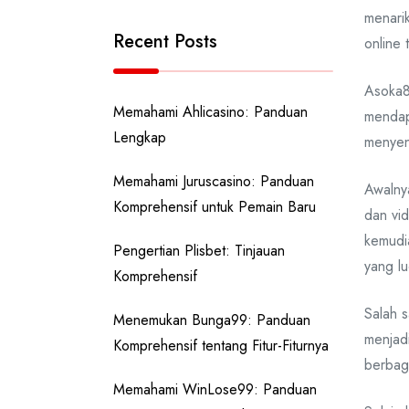
menari
Recent Posts
online 
Asoka8
Memahami Ahlicasino: Panduan
mendap
Lengkap
menyen
Memahami Juruscasino: Panduan
Awalny
Komprehensif untuk Pemain Baru
dan vid
kemudi
Pengertian Plisbet: Tinjauan
yang lu
Komprehensif
Salah 
Menemukan Bunga99: Panduan
menjadi
Komprehensif tentang Fitur-Fiturnya
berbag
Memahami WinLose99: Panduan