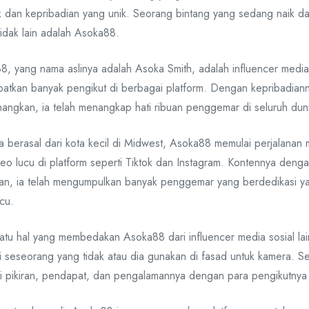
k dan kepribadian yang unik. Seorang bintang yang sedang naik d
tidak lain adalah Asoka88.
8, yang nama aslinya adalah Asoka Smith, adalah influencer medi
atkan banyak pengikut di berbagai platform. Dengan kepribadiann
angkan, ia telah menangkap hati ribuan penggemar di seluruh dun
a berasal dari kota kecil di Midwest, Asoka88 memulai perjalana
eo lucu di platform seperti Tiktok dan Instagram. Kontennya deng
an, ia telah mengumpulkan banyak penggemar yang berdedikasi y
cu.
satu hal yang membedakan Asoka88 dari influencer media sosial la
 seseorang yang tidak atau dia gunakan di fasad untuk kamera. Seb
i pikiran, pendapat, dan pengalamannya dengan para pengikutnya