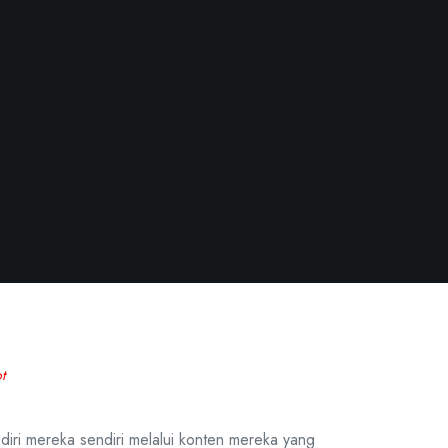
t
iri mereka sendiri melalui konten mereka yang