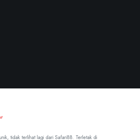
ot
 tidak terlihat lagi dari Safari88. Terletak di