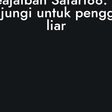
njungi untuk peng
liar