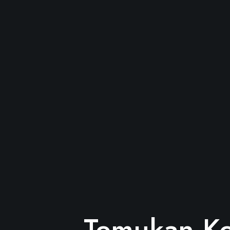
Temukan Ke