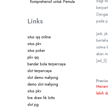
Bagi m
Komprehensif untuk Pemula
berpart
Dengan
Links
pada pe
Jadi, 
situs qq online
bertah
situs pkv
satwa 
situs poker
akan m
pkv qq
[ad_2]
bandar bola terpercaya
slot terpercaya
slot demo mahjong
Previo
demo slot mahjong
Menavig
situs pkv
lebih 
live draw hk lotto
slot pg