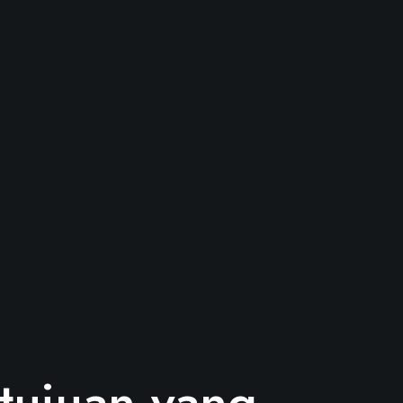
tujuan yang