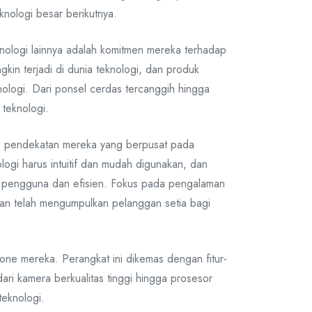
nologi besar berikutnya.
ologi lainnya adalah komitmen mereka terhadap
in terjadi di dunia teknologi, dan produk
logi. Dari ponsel cerdas tercanggih hingga
teknologi.
n pendekatan mereka yang berpusat pada
i harus intuitif dan mudah digunakan, dan
h pengguna dan efisien. Fokus pada pengalaman
n telah mengumpulkan pelanggan setia bagi
hone mereka. Perangkat ini dikemas dengan fitur-
ri kamera berkualitas tinggi hingga prosesor
teknologi.