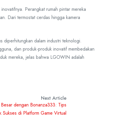
novatifnya. Perangkat rumah pintar mereka
an. Dari termostat cerdas hingga kamera
.
iperhitungkan dalam industri teknologi.
gguna, dan produk-produk inovatif membedakan
produk mereka, jelas bahwa LGOWIN adalah
Next Article
Besar dengan Bonanza333: Tips
ik Sukses di Platform Game Virtual