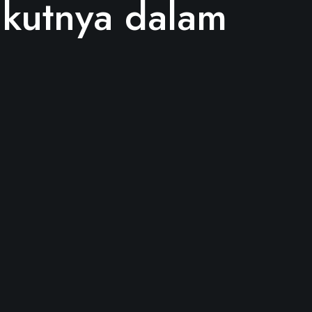
kutnya dalam