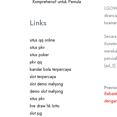
Komprehensif untuk Pemula
LGOWIN
diranc
Links
keaman
Secara
situs qq online
Komitm
situs pkv
mereka
situs poker
perusah
pkv qq
[ad_2]
bandar bola terpercaya
slot terpercaya
slot demo mahjong
Previo
demo slot mahjong
Bebask
situs pkv
dengan
live draw hk lotto
slot pg