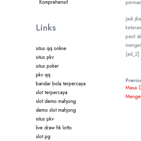
Komprehensif
permai
Jadi j
Links
ketera
pasti 
menget
situs qq online
[ad_2]
situs pkv
situs poker
pkv qq
Previo
bandar bola terpercaya
Masa D
slot terpercaya
Mengeks
slot demo mahjong
demo slot mahjong
situs pkv
live draw hk lotto
slot pg