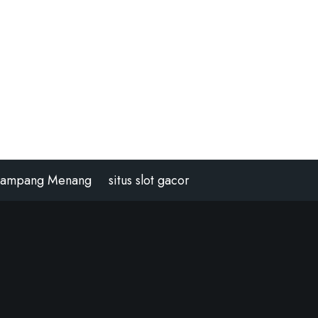
Gampang Menang
situs slot gacor