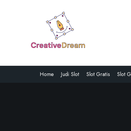
Skip
to
content
Home
Judi Slot
Slot Gratis
Slot 