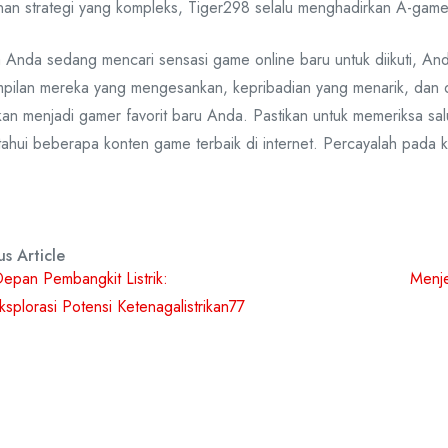
nan strategi yang kompleks, Tiger298 selalu menghadirkan A-gam
ika Anda sedang mencari sensasi game online baru untuk diikuti, 
mpilan mereka yang mengesankan, kepribadian yang menarik, dan
akan menjadi gamer favorit baru Anda. Pastikan untuk memeriksa s
ahui beberapa konten game terbaik di internet. Percayalah pada 
us Article
epan Pembangkit Listrik:
Menje
plorasi Potensi Ketenagalistrikan77