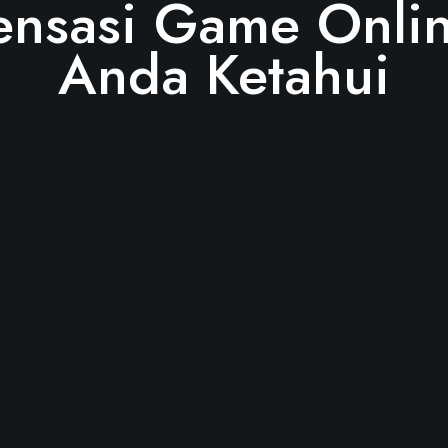
ensasi Game Onlin
Anda Ketahui