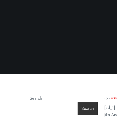
Search
By -
adm
[ad_1]
Search
Jika A