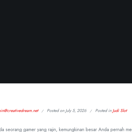
in@creativedream.net
Posted on
July 5, 2026
Posted in
Judi Slot
nda seorang gamer yang rajin, kemungkinan besar Anda pernah me