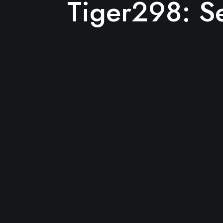
Tiger298: S