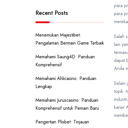
para pr
Recent Posts
para p
mereka
Menemukan Majestibet:
Salah 
Pengalaman Bermain Game Terbaik
lain ya
termas
Memahami Saung4D: Panduan
dapat 
Komprehensif
Anda m
Memahami Ahlicasino: Panduan
Selain 
Lengkap
topik -
industr
Memahami Juruscasino: Panduan
karier 
Komprehensif untuk Pemain Baru
member
Pengertian Plisbet: Tinjauan