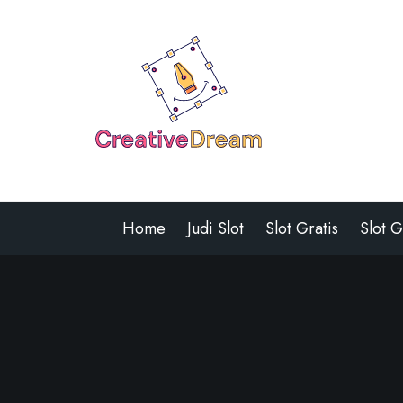
Skip
to
content
Home
Judi Slot
Slot Gratis
Slot 