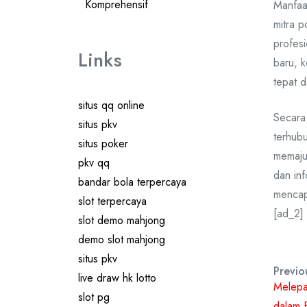
Komprehensif
Manfaa
mitra p
profes
Links
baru, 
tepat 
situs qq online
Secara
situs pkv
terhub
situs poker
memaju
pkv qq
dan in
bandar bola terpercaya
mencap
slot terpercaya
[ad_2]
slot demo mahjong
demo slot mahjong
situs pkv
Previo
live draw hk lotto
Melepa
slot pg
dalam 