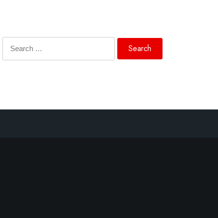
Search
for: