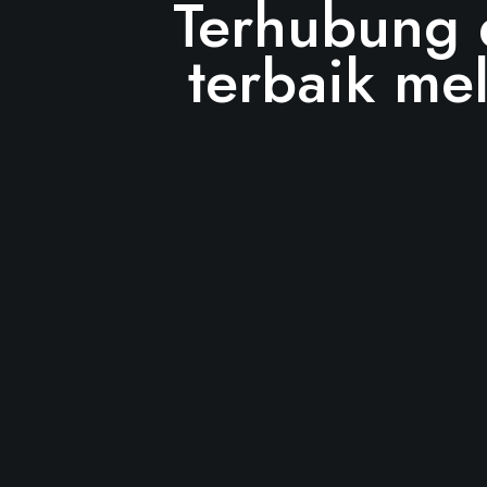
Terhubung 
terbaik me