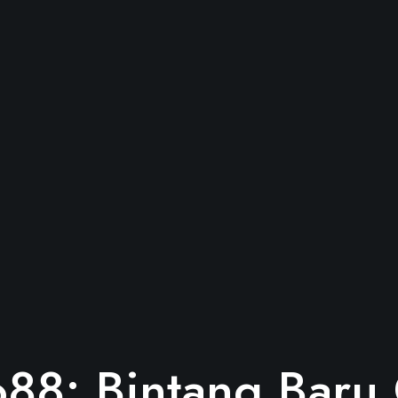
o88: Bintang Baru