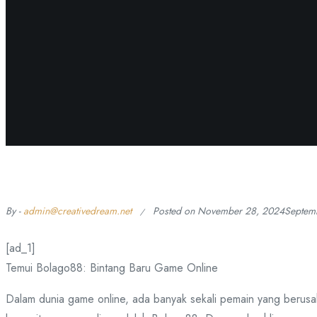
By -
admin@creativedream.net
Posted on
November 28, 2024
Septem
[ad_1]
Temui Bolago88: Bintang Baru Game Online
Dalam dunia game online, ada banyak sekali pemain yang berus