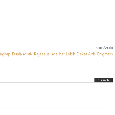
Next Article
gkap Dunia Mistik Rajazeus: Melihat Lebih Dekat Artis Enigmatis
Search