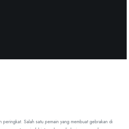
n peringkat. Salah satu pemain yang membuat gebrakan di