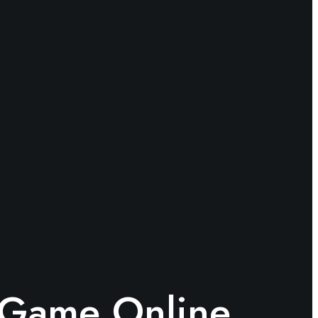
 Game Online