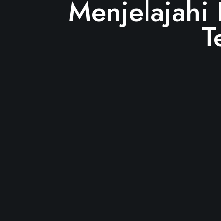
Menjelajahi
T