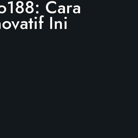
o188: Cara
vatif Ini