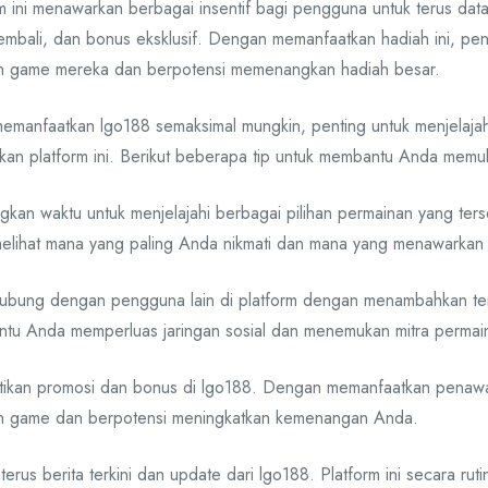
m ini menawarkan berbagai insentif bagi pengguna untuk terus data
embali, dan bonus eksklusif. Dengan memanfaatkan hadiah ini, 
n game mereka dan berpotensi memenangkan hadiah besar.
memanfaatkan lgo188 semaksimal mungkin, penting untuk menjelaja
kan platform ini. Berikut beberapa tip untuk membantu Anda memul
gkan waktu untuk menjelajahi berbagai pilihan permainan yang ter
melihat mana yang paling Anda nikmati dan mana yang menawarkan 
hubung dengan pengguna lain di platform dengan menambahkan te
tu Anda memperluas jaringan sosial dan menemukan mitra permai
tikan promosi dan bonus di lgo188. Dengan memanfaatkan penawa
n game dan berpotensi meningkatkan kemenangan Anda.
i terus berita terkini dan update dari lgo188. Platform ini secara ruti