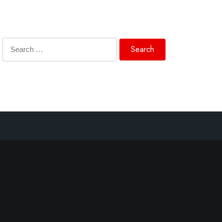
Search
for: