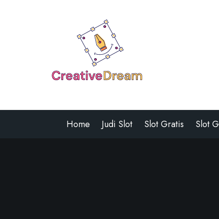
Skip
to
content
Home
Judi Slot
Slot Gratis
Slot 