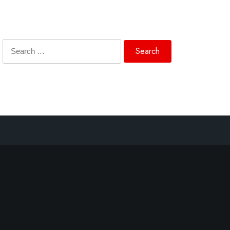
Search
for: