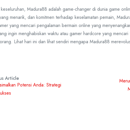
 keseluruhan, Madura88 adalah game-changer di dunia game onli
yang menarik, dan komitmen terhadap keselamatan pemain, Madura
amer yang mencari pengalaman bermain online yang menyenangka
yang ingin menghabiskan waktu atau gamer hardcore yang mencari 
rang. Lihat hari ini dan lihat sendiri mengapa Madura88 merevolu
us Article
Merun
imalkan Potensi Anda: Strategi
M
Sukses