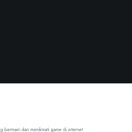
g bermain dan menikmati game di internet.