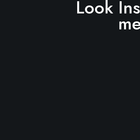
Look In
me