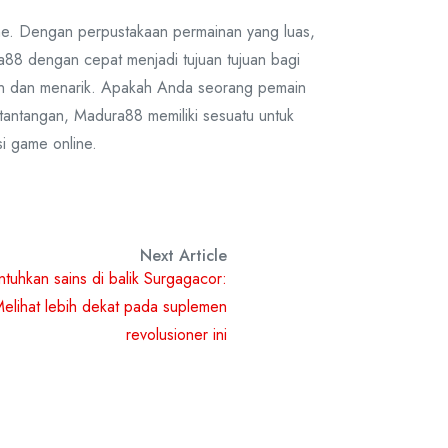
ne. Dengan perpustakaan permainan yang luas,
88 dengan cepat menjadi tujuan tujuan bagi
n dan menarik. Apakah Anda seorang pemain
tantangan, Madura88 memiliki sesuatu untuk
si game online.
Next Article
tuhkan sains di balik Surgagacor:
elihat lebih dekat pada suplemen
revolusioner ini