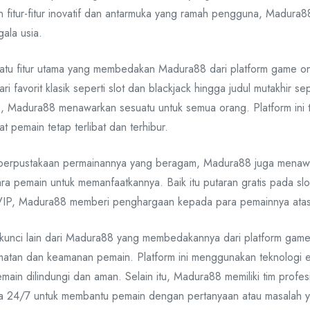
 fitur-fitur inovatif dan antarmuka yang ramah pengguna, Madura8
gala usia.
satu fitur utama yang membedakan Madura88 dari platform game on
ari favorit klasik seperti slot dan blackjack hingga judul mutakhir se
s, Madura88 menawarkan sesuatu untuk semua orang. Platform ini 
 pemain tetap terlibat dan terhibur.
 perpustakaan permainannya yang beragam, Madura88 juga menaw
ra pemain untuk memanfaatkannya. Baik itu putaran gratis pada slo
VIP, Madura88 memberi penghargaan kepada para pemainnya atas k
kunci lain dari Madura88 yang membedakannya dari platform game 
matan dan keamanan pemain. Platform ini menggunakan teknologi 
main dilindungi dan aman. Selain itu, Madura88 memiliki tim prof
ia 24/7 untuk membantu pemain dengan pertanyaan atau masalah ya