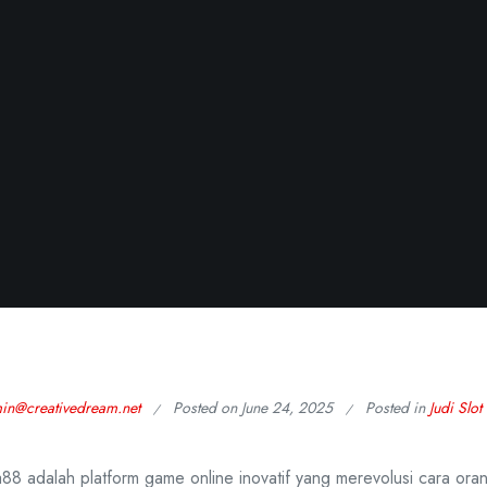
in@creativedream.net
Posted on
June 24, 2025
Posted in
Judi Slot
8 adalah platform game online inovatif yang merevolusi cara oran