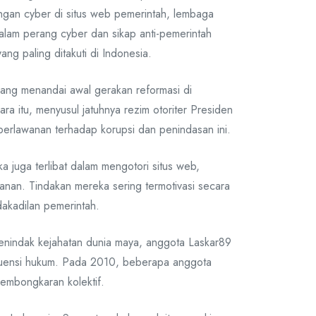
ngan cyber di situs web pemerintah, lembaga
dalam perang cyber dan sikap anti-pemerintah
g paling ditakuti di Indonesia.
yang menandai awal gerakan reformasi di
ara itu, menyusul jatuhnya rezim otoriter Presiden
perlawanan terhadap korupsi dan penindasan ini.
 juga terlibat dalam mengotori situs web,
anan. Tindakan mereka sering termotivasi secara
dakadilan pemerintah.
nindak kejahatan dunia maya, anggota Laskar89
uensi hukum. Pada 2010, beberapa anggota
embongkaran kolektif.