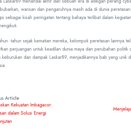
ya Laskar89 menandai akhir dari sebuah era di adegan perang cyb
ibubarkan, warisan dan pengaruhnya masih ada di dunia peretasan 
si sebagai kisah peringatan tentang bahaya terlibat dalam kegiatan
engikuti.
ahun -tahun sejak kematian mereka, kelompok peretasan lainnya te
utkan perjuangan untuk keadilan dunia maya dan perubahan politik
 keburukan dan dampak Laskar89, menjadikannya bab yang unik da
ia.
us Article
skan Kekuatan Imbagacor:
Menjelaj
san dalam Solusi Energi
njutan