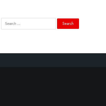
Search
for: