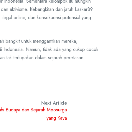
er Indonesia. Sementara kelompok itu mungkin
dan aktivisme. Kebangkitan dan jatuh Laskar89
 ilegal online, dan konsekuensi potensial yang
lah bangkit untuk menggantikan mereka,
 di Indonesia. Namun, tidak ada yang cukup cocok
n tak terlupakan dalam sejarah peretasan
Next Article
ahi Budaya dan Sejarah Mposurga
yang Kaya