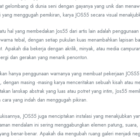
t gelombang di dunia seni dengan gayanya yang unik dan menawan
asi yang menggugah pemikiran, karya JOS55 secara visual menakjub
atu hal yang membedakan Jos55 dari artis lain adalah penggunaan 
-warna tebal, dengan setiap pukulan kuas menambahkan lapisan b
t. Apakah dia bekerja dengan akrilik, minyak, atau media campuran
nergi dan gerakan yang menarik penonton.
ukan hanya penggunaan warnanya yang membuat pekerjaan JOS55 b
s, dengan masing -masing karya menceritakan sebuah kisah atau m
akan lanskap abstrak yang luas atau potret yang intim, Jos55 memi
 cara yang indah dan menggugah pikiran.
lukisannya, JOS55 juga menciptakan instalasi yang menakjubkan ya
aman mendalam ini sering menggabungkan elemen patung, suara, 
 yang benar-benar. Apakah dia mengubah ruang galeri menjadi neg