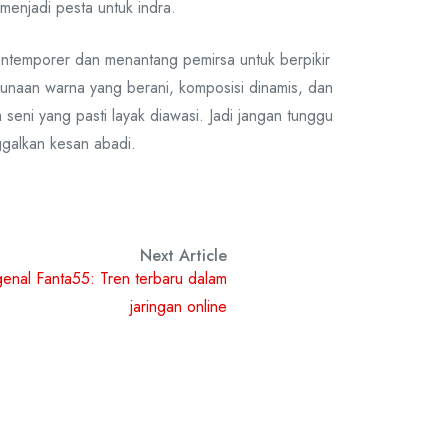
menjadi pesta untuk indra.
ntemporer dan menantang pemirsa untuk berpikir
naan warna yang berani, komposisi dinamis, dan
seni yang pasti layak diawasi. Jadi jangan tunggu
ggalkan kesan abadi.
Next Article
enal Fanta55: Tren terbaru dalam
jaringan online