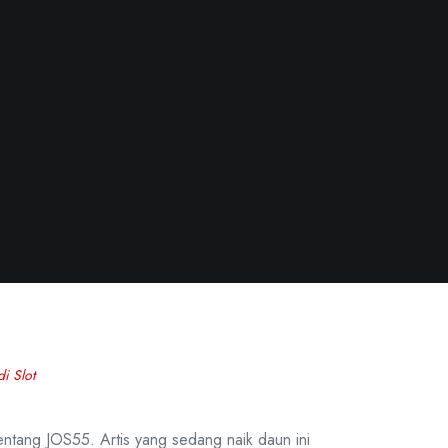
di Slot
ntang JOS55. Artis yang sedang naik daun ini