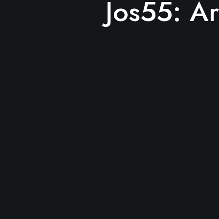
Jos55: Ar