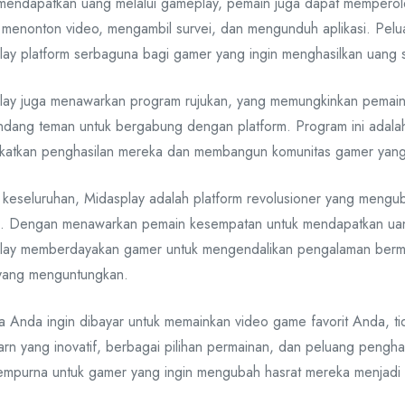
 mendapatkan uang melalui gameplay, pemain juga dapat memperol
i menonton video, mengambil survei, dan mengunduh aplikasi. Pelu
lay platform serbaguna bagi gamer yang ingin menghasilkan uang s
lay juga menawarkan program rujukan, yang memungkinkan pemai
dang teman untuk bergabung dengan platform. Program ini adalah
katkan penghasilan mereka dan membangun komunitas gamer yang 
 keseluruhan, Midasplay adalah platform revolusioner yang mengub
. Dengan menawarkan pemain kesempatan untuk mendapatkan uang
lay memberdayakan gamer untuk mengendalikan pengalaman ber
yang menguntungkan.
ika Anda ingin dibayar untuk memainkan video game favorit Anda, ti
rn yang inovatif, berbagai pilihan permainan, dan peluang pengha
empurna untuk gamer yang ingin mengubah hasrat mereka menjadi g