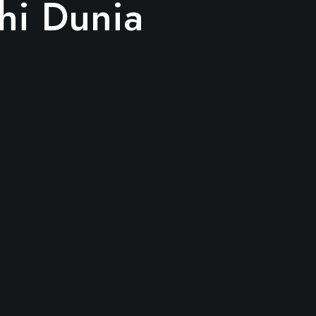
ahi Dunia