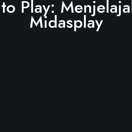
to Play: Menjelaj
Midasplay