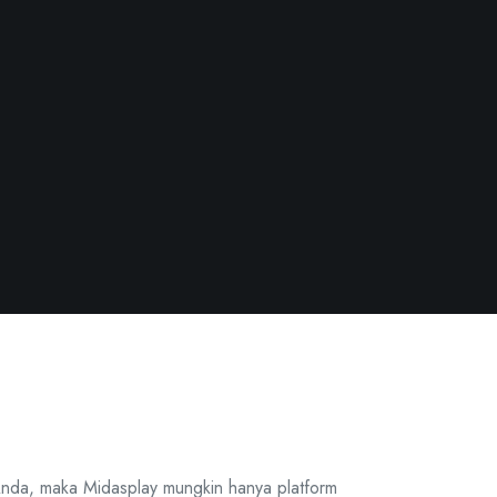
Anda, maka Midasplay mungkin hanya platform