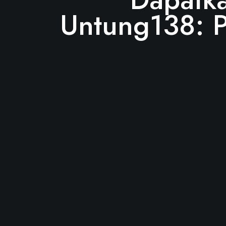
Untung138: P