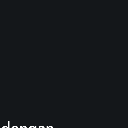
 dengan