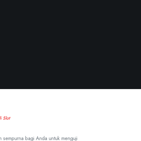
i Slot
m sempurna bagi Anda untuk menguji