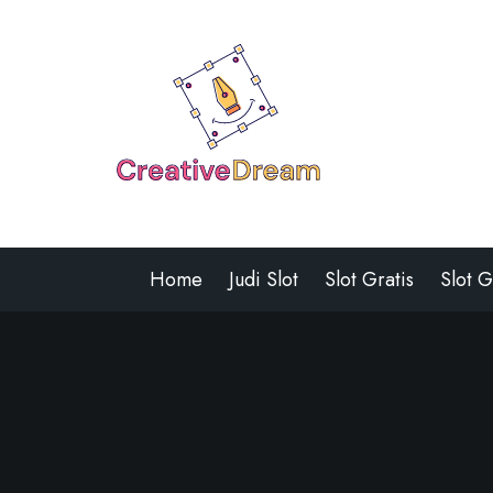
Skip
to
content
Home
Judi Slot
Slot Gratis
Slot 