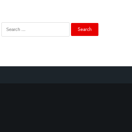
Search
for: