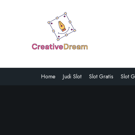
Skip
to
content
Home
Judi Slot
Slot Gratis
Slot 