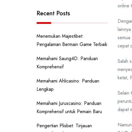
online 
Recent Posts
Dengan
lainny
Menemukan Majestibet:
semua 
Pengalaman Bermain Game Terbaik
cepat 
Memahami Saung4D: Panduan
Salah s
Komprehensif
menyedi
ketat, 
Memahami Ahlicasino: Panduan
Lengkap
Selain
peruntu
Memahami Juruscasino: Panduan
dapat 
Komprehensif untuk Pemain Baru
Namun 
Pengertian Plisbet: Tinjauan