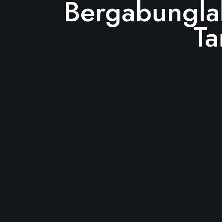
Bergabungla
Ta