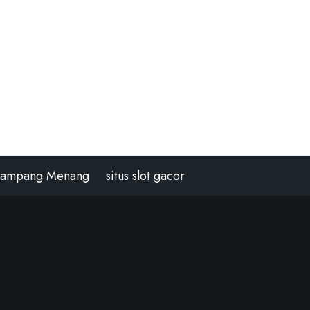
Gampang Menang
situs slot gacor