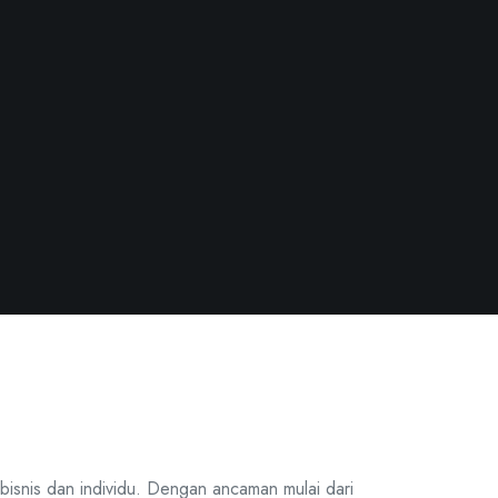
 bisnis dan individu. Dengan ancaman mulai dari