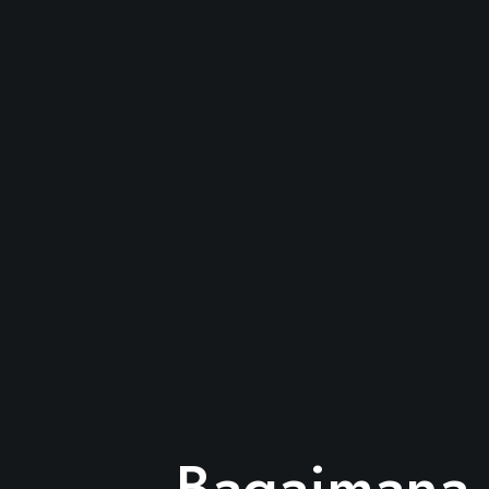
Bagaimana 