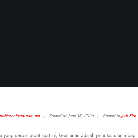
in@creativedream.net
Posted on
June 13, 2026
Posted in
Judi Slot
a yang serba cepat saat ini, keamanan adalah prioritas utama bagi