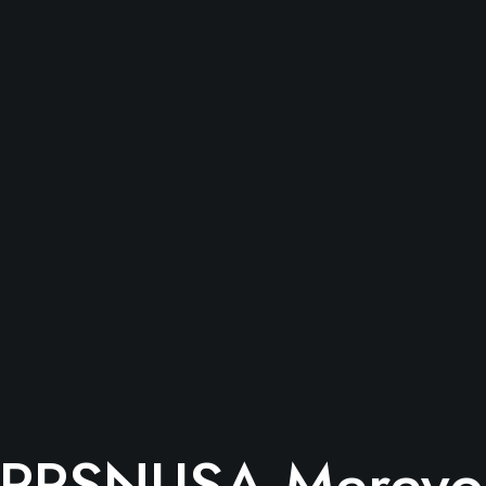
PPSNUSA Merevolu