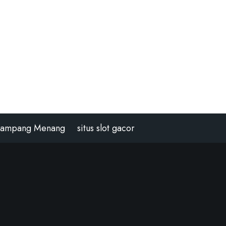
Gampang Menang
situs slot gacor