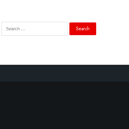
Search
for: