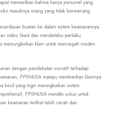
s dapat memastikan bahwa hanya personel yang
risiko masuknya orang yang tidak berwenang.
kecerdasan buatan ke dalam sistem keamanannya.
ri video feed dan mendeteksi perilaku
ni memungkinkan klien untuk mencegah insiden
anan dengan pendekatan inovatif terhadap
m keamanan, PPSNUSA mampu memberikan kliennya
ha kecil yang ingin meningkatkan sistem
prehensif, PPSNUSA memiliki solusi untuk
keamanan terlihat lebih cerah dari