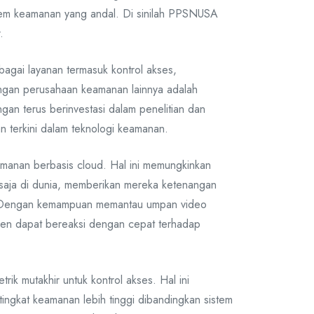
stem keamanan yang andal. Di sinilah PPSNUSA
.
gai layanan termasuk kontrol akses,
gan perusahaan keamanan lainnya adalah
gan terus berinvestasi dalam penelitian dan
erkini dalam teknologi keamanan.
manan berbasis cloud. Hal ini memungkinkan
 saja di dunia, memberikan mereka ketenangan
at. Dengan kemampuan memantau umpan video
lien dapat bereaksi dengan cepat terhadap
ik mutakhir untuk kontrol akses. Hal ini
ingkat keamanan lebih tinggi dibandingkan sistem