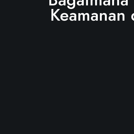
Keamanan d