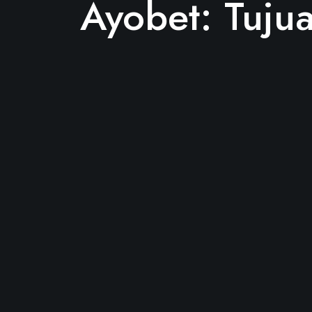
Ayobet: Tuju