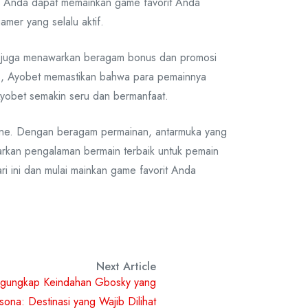
a, Anda dapat memainkan game favorit Anda
mer yang selalu aktif.
 juga menawarkan beragam bonus dan promosi
tas, Ayobet memastikan bahwa para pemainnya
 Ayobet semakin seru dan bermanfaat.
line. Dengan beragam permainan, antarmuka yang
arkan pengalaman bermain terbaik untuk pemain
i ini dan mulai mainkan game favorit Anda
Next Article
gungkap Keindahan Gbosky yang
na: Destinasi yang Wajib Dilihat