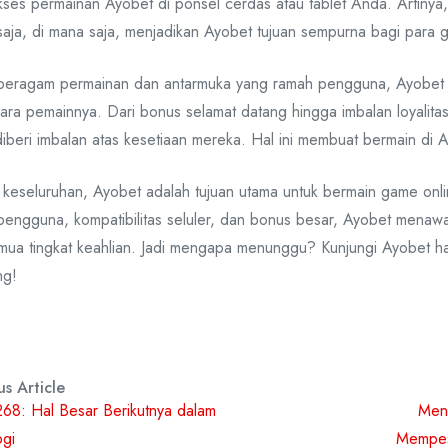
ses permainan Ayobet di ponsel cerdas atau tablet Anda. Artiny
aja, di mana saja, menjadikan Ayobet tujuan sempurna bagi para ga
 beragam permainan dan antarmuka yang ramah pengguna, Ayobet
para pemainnya. Dari bonus selamat datang hingga imbalan loyali
diberi imbalan atas kesetiaan mereka. Hal ini membuat bermain di
 keseluruhan, Ayobet adalah tujuan utama untuk bermain game on
pengguna, kompatibilitas seluler, dan bonus besar, Ayobet menaw
mua tingkat keahlian. Jadi mengapa menunggu? Kunjungi Ayobet har
ng!
us Article
68: Hal Besar Berikutnya dalam
Men
ogi
Mempeso