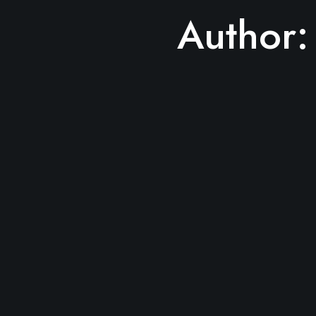
Author