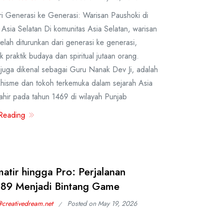
ri Generasi ke Generasi: Warisan Paushoki di
Asia Selatan Di komunitas Asia Selatan, warisan
elah diturunkan dari generasi ke generasi,
praktik budaya dan spiritual jutaan orang.
 juga dikenal sebagai Guru Nanak Dev Ji, adalah
ikhisme dan tokoh terkemuka dalam sejarah Asia
ahir pada tahun 1469 di wilayah Punjab
 Reading
atir hingga Pro: Perjalanan
89 Menjadi Bintang Game
creativedream.net
Posted on
May 19, 2026