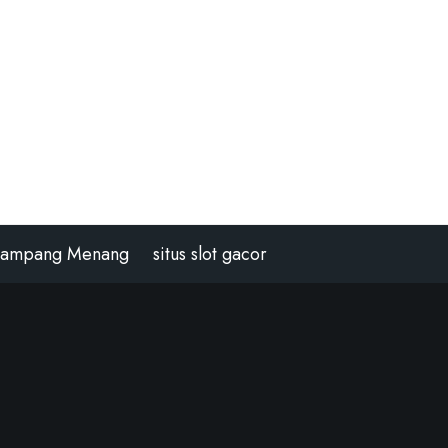
Gampang Menang
situs slot gacor