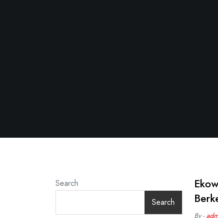
Ekowi
Search
Berke
Search
By -
adm