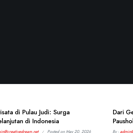
sata di Pulau Judi: Surga
Dari Ge
lanjutan di Indonesia
Paushok
in@creativedream.net
Posted on
May 20, 2026
By -
admin@