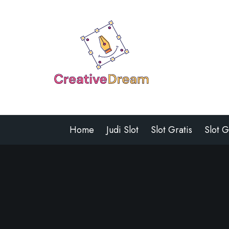
Skip
to
content
Home
Judi Slot
Slot Gratis
Slot 