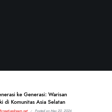
nerasi ke Generasi: Warisan
i di Komunitas Asia Selatan
creativedream.net
Posted on
May 20, 2026