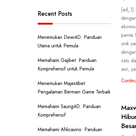
[ad_1] 
Recent Posts
dengan
ekowisa
pantai
Menemukan Dewi4D: Panduan
unik y
Utama untuk Pemula
dengan
Memahami Gajibet: Panduan
satu da
Komprehensif untuk Pemula
asri, 
Contin
Menemukan Majestibet:
Pengalaman Bermain Game Terbaik
Memahami Saung4D: Panduan
Maxw
Komprehensif
Hibu
Besa
Memahami Ahlicasino: Panduan