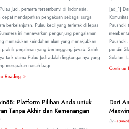
Pulau Judi, permata tersembunyi di Indonesia,
[ad_1] Da
 cepat mendapatkan pengakuan sebagai surga
Komunitas 
ta berkelanjutan. Pulau kecil yang terletak di lepas
Paushoki t
 Sumatera ini menawarkan pengunjung pengalaman
membentuk 
ang memadukan keindahan alam yang menakjubkan
Paushoki,
 praktik perjalanan yang bertanggung jawab. Salah
pendiri S
ya tarik utama Pulau Judi adalah lingkungannya yang
Selatan. L
yang merupakan rumah bagi
Continue
ue Reading
in88: Platform Pilihan Anda untuk
Dari Am
ran Tanpa Akhir dan Kemenangan
Maxwin
r
By -
admin@